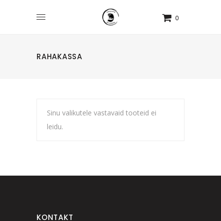
0
RAHAKASSA
Sinu valikutele vastavaid tooteid ei
leidu.
KONTAKT