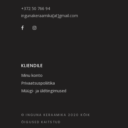
+372 50 766 94
ingunakeraamika[at]gmail.com
KLIENDILE
Minu konto
Privaatsuspoliitika
Müügi- ja üldtingimused
© INGUNA KERAAMIKA 2020 KÕIK
ÕIGUSED KAITSTUD