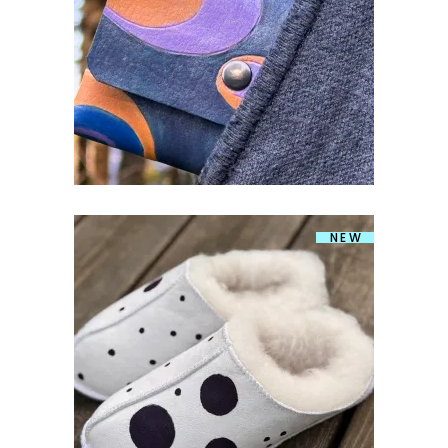
€
25.00
NEW
LAMBANAHAST SUSSID 36/37
€
49.00