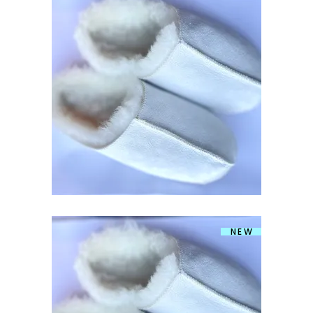
LAMBANAHAST SUSSID VALGED
42-47
€
55.00
NEW
LAMBANAHAST SUSSID VALGED 35-
41