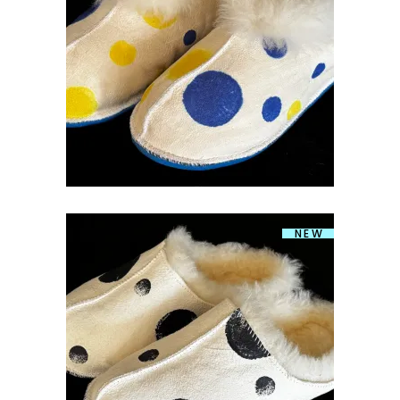
TERRASSIPAPUD KÕRGE ÄÄRE JA
KUMMITALLAGA 40-41
€
79.00
NEW
LAMBANAHAST SUSSID MUMMULINE
38-39
€
49.00