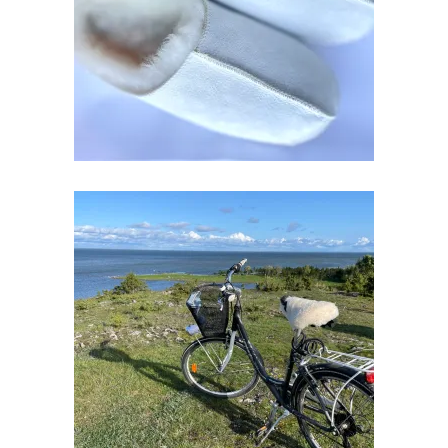
€
49.00
SADULA KRANTS
€
22.00