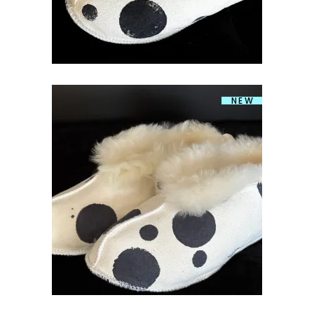
NEW
LAMBANAHAST SUSSID MUMMULINE
40-41 KÕRGE ÄÄREGA
€
59.00