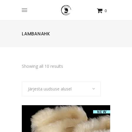
0
LAMBANAHK
Sorted
Showing all 10 results
by
Järjesta uudsuse alusel
latest
NEW
LAMBANAHAST VÄRVILISED