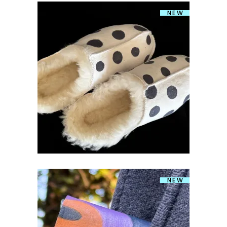
NEW
LAMBANAHAST SUSSID MUMMULINE
40-41
€
49.00
NEW
RAHA/KAARDITASKU OVAALID