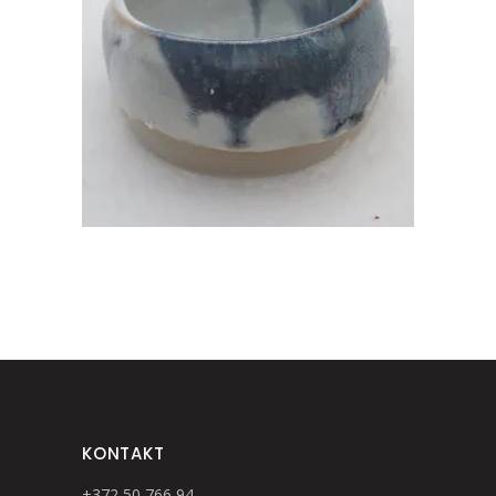
MAIUSTUSTELE
€
10.00
KONTAKT
+372 50 766 94