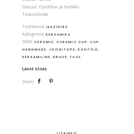
Glasuur: FjordBlue ja Sirelililla
Toidusõbralik
Tootekood:
IKS210193
Kategooria:
KERAAMIKA
Sildid:
,
,
,
CERAMIC
CERAMIC CUP
CUP
,
,
,
HANDMADE
JOOGITOPS
KÄSITÖÖ
,
,
KERAAMILINE
KRUUS
TASS
Laost otsas
Share:
LISAINFO