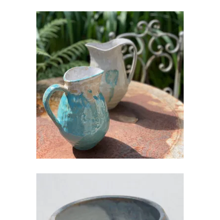
KERAAMILINE PIIMA- VÕI
MORSIKANN
€
30.00
KERAAMILINE KAUSIKE