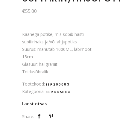
€
55.00
Kaanega potike, mis sobib hästi
supitirinaks ja/või ahjupotiks
Suurus: mahutab 1000ML, läbimõõt
15cm
Glasuur: hallgraniit
Toidusõbralik
Tootekood:
ISP200083
Kategooria:
KERAAMIKA
Laost otsas
Share: