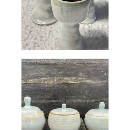
€
25.00
KERAAMILINE SUHKRUTOOS
€
35.00