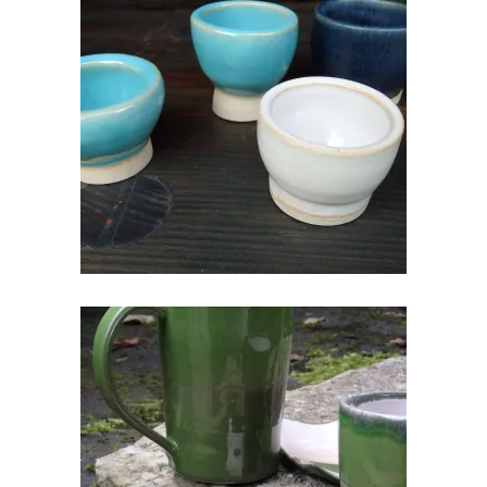
KERAAMILINE MUNATOPS
€
10.00
TEEPAKIHOIDJA/SEEBIALUS
€
6.00