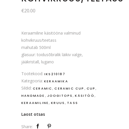
€
20.00
Keraamiline käsitööna valminud
kohvikruus/teetass
mahutab 500ml
glasuur: toidusõbralik läikiv valge,
jääkristall, lugano
Tootekood:
IKS210187
Kategooria:
KERAAMIKA
Sildid:
,
,
,
CERAMIC
CERAMIC CUP
CUP
,
,
,
HANDMADE
JOOGITOPS
KÄSITÖÖ
,
,
KERAAMILINE
KRUUS
TASS
Laost otsas
Share: