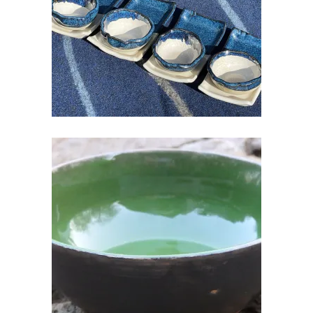
€
18.00
KERAAMILINE KAUSS
€
28.00