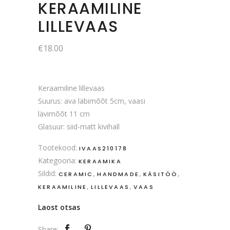
KERAAMILINE
LILLEVAAS
€
18.00
Keraamiline lillevaas
Suurus: ava läbimõõt 5cm, vaasi
lävimõõt 11 cm
Glasuur: siid-matt kivihall
Tootekood:
IVAAS210178
Kategooria:
KERAAMIKA
Sildid:
,
,
,
CERAMIC
HANDMADE
KÄSITÖÖ
,
,
KERAAMILINE
LILLEVAAS
VAAS
Laost otsas
Share: