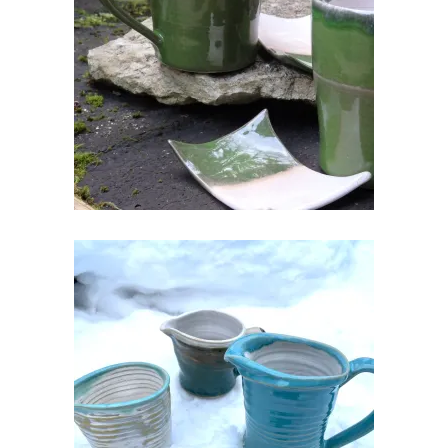
TEEPAKIHOIDJA/SEEBIALUS
€
6.00
KERAAMILINE KOORE VÕI
KASTMEKANNUKE
€
20.00