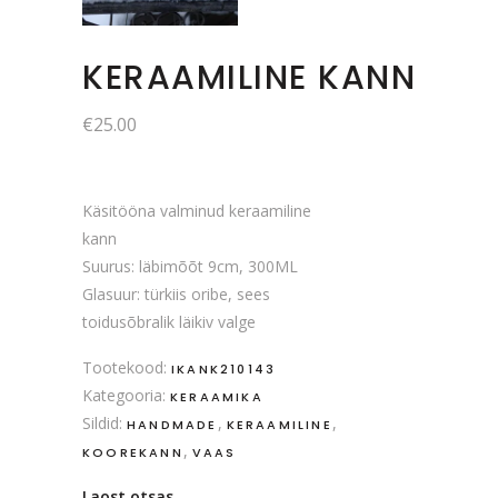
KERAAMILINE KANN
€
25.00
Käsitööna valminud keraamiline
kann
Suurus: läbimõõt 9cm, 300ML
Glasuur: türkiis oribe, sees
toidusõbralik läikiv valge
Tootekood:
IKANK210143
Kategooria:
KERAAMIKA
Sildid:
,
,
HANDMADE
KERAAMILINE
,
KOOREKANN
VAAS
Laost otsas