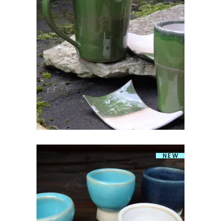
TEEPAKIHOIDJA/SEEBIALUS
€
6.00
NEW
KERAAMILINE MUNATOPS
€
10.00