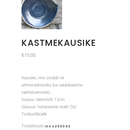
KASTMEKAUSIKE
€
15.00
Kausike, mis soobib nii
uhmeradmiseks kui salatikastme
valmistamiseks
Suurus: läbimõõt 13cm
Glasuur: tumesinine matt ‘Öö’
Toidusõbralik
Tootekood:
IKAV200092