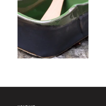
VÕIPAKIHOIDJA
€
20.00