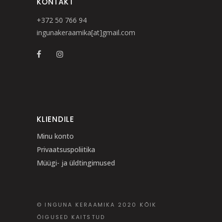
KONTAKT
+372 50 766 94
ingunakeraamika[at]gmail.com
KLIENDILE
Minu konto
Privaatsuspoliitika
Müügi- ja üldtingimused
© INGUNA KERAAMIKA 2020 KÕIK
ÕIGUSED KAITSTUD