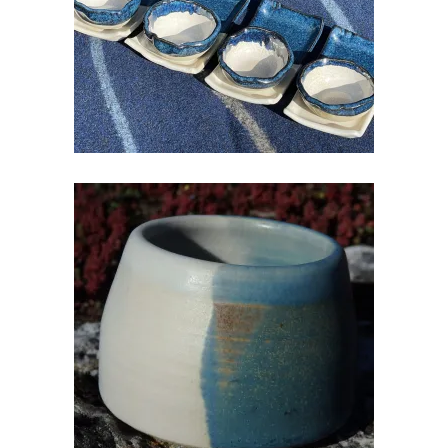
€
18.00
TASS SANGATA/TOPS
€
13.00