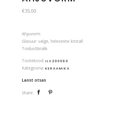
€
35.00
Ahjuvorm
Glasuur: valge, helesinine kristall
Toidusõbralik
Tootekood:
ILV200060
Kategooria:
KERAAMIKA
Laost otsas
Share: