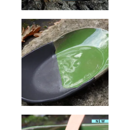
KERAAMILINE OVAALNE VÄIKE
VAAGEN
€
18.00
NEW