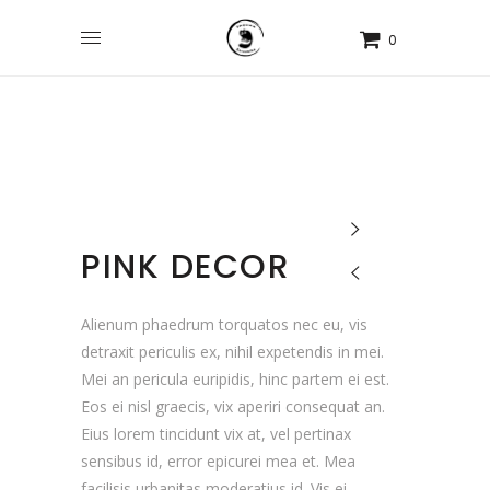
0
PINK DECOR
Alienum phaedrum torquatos nec eu, vis
detraxit periculis ex, nihil expetendis in mei.
Mei an pericula euripidis, hinc partem ei est.
Eos ei nisl graecis, vix aperiri consequat an.
Eius lorem tincidunt vix at, vel pertinax
sensibus id, error epicurei mea et. Mea
facilisis urbanitas moderatius id. Vis ei