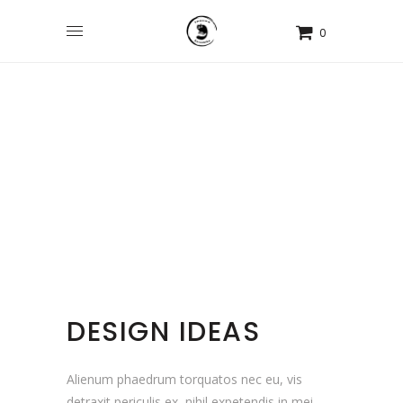
0
DESIGN IDEAS
Alienum phaedrum torquatos nec eu, vis
detraxit periculis ex, nihil expetendis in mei.