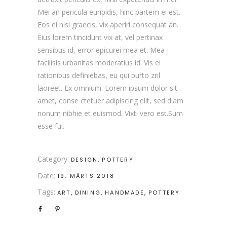
Mei an pericula euripidis, hinc partem ei est.
Eos ei nisl graecis, vix aperiri consequat an.
Eius lorem tincidunt vix at, vel pertinax
sensibus id, error epicurei mea et. Mea
facilisis urbanitas moderatius id. Vis ei
rationibus definiebas, eu qui purto zril
laoreet. Ex omnium. Lorem ipsum dolor sit
amet, conse ctetuer adipiscing elit, sed diam
nonum nibhie et euismod. Vixti vero est.Sum
esse fui.
Category:
DESIGN
POTTERY
Date:
19. MÄRTS 2018
Tags:
ART
DINING
HANDMADE
POTTERY